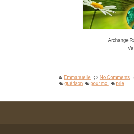
Archange Rap
Vei
Emmanuelle
No Comments
guérison
pour moi
prie