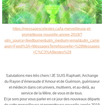
Maitre Hilarion, Maitre du Rayon Vert !
Archange Raphaël rayon émeraude !
https://messagescelestes.ca/la-merveilleuse-et-
Invocation à la flamme de guérison !
prometteuse-nouvelle-annee-2019/?
utm_source=feedburner&utm_medium=email&utm_camp
aign=Feed%3A+MessagesTerreNouvelle+%28Messages
+C%C3%A9lestes%29
Salutations mes très chers ! JE SUIS Raphaël, Archange
du Rayon d’émeraude d’Amour et de Guérison, guérisseur
et médecin dans cet univers, multivers, et au-delà, au
service de la Mère, de vous et de tous.
Et je sors pour vous parler en ce jour des nouveaux départs
de cette merveilleuse et prometteuse nouvelle année 2019