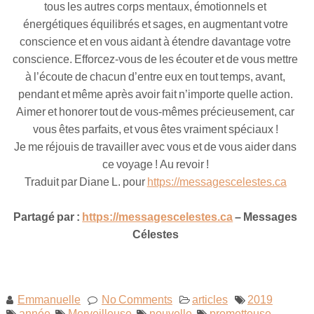
tous les autres corps mentaux, émotionnels et
énergétiques équilibrés et sages, en augmentant votre
conscience et en vous aidant à étendre davantage votre
conscience. Efforcez-vous de les écouter et de vous mettre
à l’écoute de chacun d’entre eux en tout temps, avant,
pendant et même après avoir fait n’importe quelle action.
Aimer et honorer tout de vous-mêmes précieusement, car
vous êtes parfaits, et vous êtes vraiment spéciaux !
Je me réjouis de travailler avec vous et de vous aider dans
ce voyage ! Au revoir !
Traduit par Diane L. pour
https://messagescelestes.ca
Partagé par :
https://messagescelestes.ca
– Messages
Célestes
Emmanuelle
No Comments
articles
2019
année
Merveilleuse
nouvelle
prometteuse