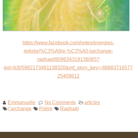
Maitre Hilarion, Maitre du Rayon Vert !
Archange Raphaël rayon émeraude !
Invocation à la flamme de guérison !
https://www.facebook.com/notes/energies-
reiki/pri%C3%A8re-%C3%A0-larchange-
raphael/809634319138065?
qid=6305982173461138320&mf_story_key=-88683716577
25409812
Emmanuelle
No Comments
articles
l’archange
Prière
Raphaël