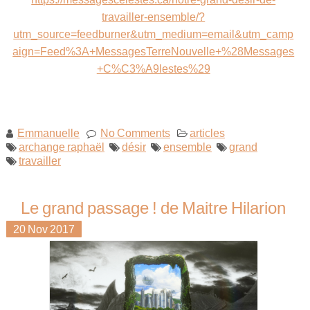
travailler-ensemble/?
utm_source=feedburner&utm_medium=email&utm_camp
aign=Feed%3A+MessagesTerreNouvelle+%28Messages
+C%C3%A9lestes%29
Emmanuelle
No Comments
articles
archange raphaël
désir
ensemble
grand
travailler
Le grand passage ! de Maitre Hilarion
20
Nov
2017