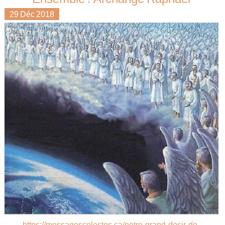
29
Déc
2018
https://messagescelestes.ca/notre-grand-desir-de-