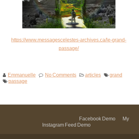
https://www.messagescelestes-archives.ca/le-grand-
passage/
Emmanuelle
No Comments
articles
grand
passage
Facebook Demo
My
Instagram Feed Demo