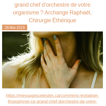
grand chef d’orchestre de votre
organisme ? Archange Raphaël,
Chirurgie Éthérique
28
Mai
2019
https://messagescelestes.ca/comment-revitaliser-
lhypophyse-ce-grand-chef-dorchestre-de-votre-