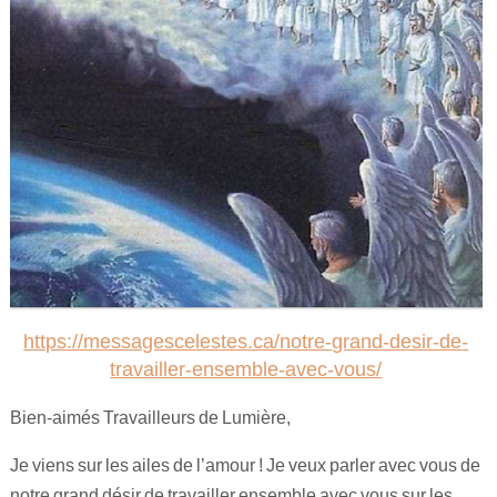
Maitre Hilarion, Maitre du Rayon Vert !
Archange Raphaël rayon émeraude !
Invocation à la flamme de guérison !
https://messagescelestes.ca/notre-grand-desir-de-
travailler-ensemble-avec-vous/
Bien-aimés Travailleurs de Lumière,
Je viens sur les ailes de l’amour ! Je veux parler avec vous de
notre grand désir de travailler ensemble avec vous sur les