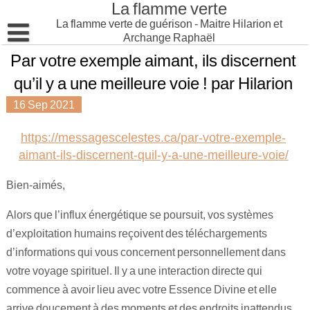
La flamme verte
Skip
to
La flamme verte de guérison - Maitre Hilarion et
content
Archange Raphaël
Par votre exemple aimant, ils discernent
Accueil
qu’il y a une meilleure voie ! par Hilarion
Présentation
16
Sep
2021
articles
https://messagescelestes.ca/par-votre-exemple-
Prières
Hilarion : « Rayonnez l’Amour dans la Lumière » !
aimant-ils-discernent-quil-y-a-une-meilleure-voie/
Méditations
Ouvrir la porte de l’amour inconditionnel ! Message de Maît
Prière Archange Saint Raphaël !
Bien-aimés,
Musique
Vos peurs de “perdre” ce que vous “croyez posséder” !
Prière à l’archange Raphael !
Alors que l’influx énergétique se poursuit, vos systèmes
d’exploitation humains reçoivent des téléchargements
Explication : Archange Raphaël !
Angelic Music – Archangel Raphael !
d’informations qui vous concernent personnellement dans
votre voyage spirituel. Il y a une interaction directe qui
Charte d’Hilarion – Portail énergétique 999 !
commence à avoir lieu avec votre Essence Divine et elle
MAITRE D’ASCENSION HILARION ET LE FEMININ SAC
arrive doucement à des moments et des endroits inattendus.