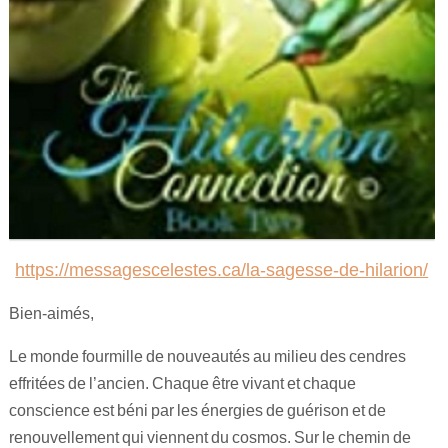
Maitre Hilarion, Maitre du Rayon Vert !
Archange Raphaël rayon émeraude !
Invocation à la flamme de guérison !
https://messagescelestes.ca/la-sagesse-de-hilarion/
Bien-aimés,
Le monde fourmille de nouveautés au milieu des cendres
effritées de l’ancien. Chaque être vivant et chaque
conscience est béni par les énergies de guérison et de
renouvellement qui viennent du cosmos. Sur le chemin de