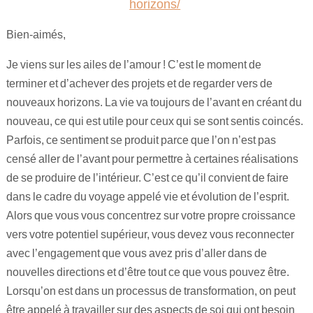
horizons/
Maitre Hilarion, Maitre du Rayon Vert !
Bien-aimés,
Archange Raphaël rayon émeraude !
Je viens sur les ailes de l’amour ! C’est le moment de
terminer et d’achever des projets et de regarder vers de
Invocation à la flamme de guérison !
nouveaux horizons. La vie va toujours de l’avant en créant du
nouveau, ce qui est utile pour ceux qui se sont sentis coincés.
Parfois, ce sentiment se produit parce que l’on n’est pas
censé aller de l’avant pour permettre à certaines réalisations
de se produire de l’intérieur. C’est ce qu’il convient de faire
dans le cadre du voyage appelé vie et évolution de l’esprit.
Alors que vous vous concentrez sur votre propre croissance
vers votre potentiel supérieur, vous devez vous reconnecter
avec l’engagement que vous avez pris d’aller dans de
nouvelles directions et d’être tout ce que vous pouvez être.
Lorsqu’on est dans un processus de transformation, on peut
être appelé à travailler sur des aspects de soi qui ont besoin