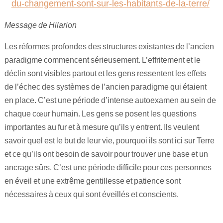
du-changement-sont-sur-les-habitants-de-la-terre/
Maitre Hilarion, Maitre du Rayon Vert !
Message de Hilarion
Archange Raphaël rayon émeraude !
Les réformes profondes des structures existantes de l’ancien
paradigme commencent sérieusement. L’effritement et le
Invocation à la flamme de guérison !
déclin sont visibles partout et les gens ressentent les effets
de l’échec des systèmes de l’ancien paradigme qui étaient
en place. C’est une période d’intense autoexamen au sein de
chaque cœur humain. Les gens se posent les questions
importantes au fur et à mesure qu’ils y entrent. Ils veulent
savoir quel est le but de leur vie, pourquoi ils sont ici sur Terre
et ce qu’ils ont besoin de savoir pour trouver une base et un
ancrage sûrs. C’est une période difficile pour ces personnes
en éveil et une extrême gentillesse et patience sont
nécessaires à ceux qui sont éveillés et conscients.