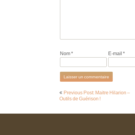
Nom
*
E-mail
*
Navigation
Previous Post: Maitre Hilarion –
de
Outils de Guérison !
l’article