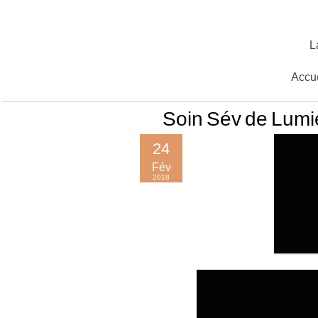
Skip
to
content
L
Accue
Soin Sév de Lumi
24
Fév
2018