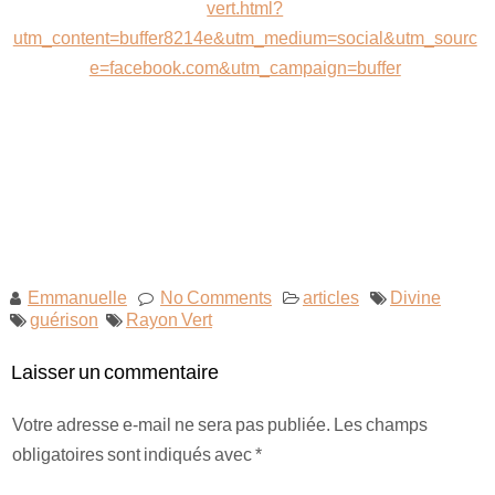
vert.html?
utm_content=buffer8214e&utm_medium=social&utm_sourc
Maitre Hilarion, Maitre du Rayon Vert !
e=facebook.com&utm_campaign=buffer
Archange Raphaël rayon émeraude !
Invocation à la flamme de guérison !
Emmanuelle
No Comments
articles
Divine
guérison
Rayon Vert
Laisser un commentaire
Votre adresse e-mail ne sera pas publiée.
Les champs
obligatoires sont indiqués avec
*