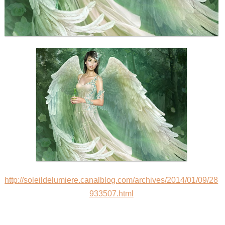
Maitre Hilarion, Maitre du Rayon Vert !
Archange Raphaël rayon émeraude !
Invocation à la flamme de guérison !
http://soleildelumiere.canalblog.com/archives/2014/01/09/28
933507.html