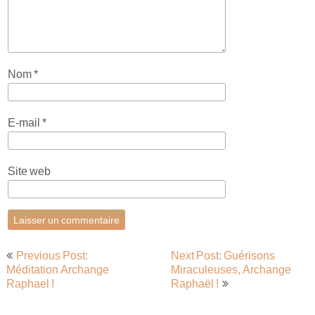
Nom
*
E-mail
*
Site web
Navigation
Previous Post:
Next Post: Guérisons
de
Méditation Archange
Miraculeuses, Archange
Raphael !
Raphaël !
l’article