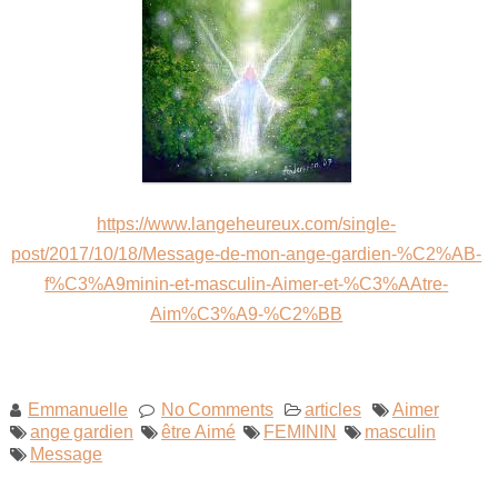
Maitre Hilarion, Maitre du Rayon Vert !
Archange Raphaël rayon émeraude !
Invocation à la flamme de guérison !
https://www.langeheureux.com/single-
post/2017/10/18/Message-de-mon-ange-gardien-%C2%AB-
f%C3%A9minin-et-masculin-Aimer-et-%C3%AAtre-
Aim%C3%A9-%C2%BB
Emmanuelle
No Comments
articles
Aimer
ange gardien
être Aimé
FEMININ
masculin
Message