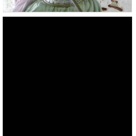
Maitre Hilarion, Maitre du Rayon Vert !
Archange Raphaël rayon émeraude !
Invocation à la flamme de guérison !