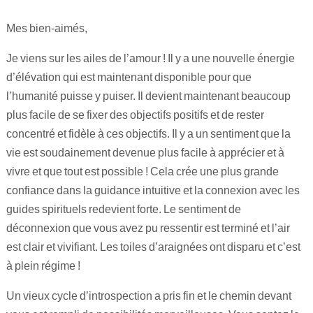
Maitre Hilarion, Maitre du Rayon Vert !
Mes bien-aimés,
Archange Raphaël rayon émeraude !
Je viens sur les ailes de l’amour ! Il y a une nouvelle énergie
d’élévation qui est maintenant disponible pour que
Invocation à la flamme de guérison !
l’humanité puisse y puiser. Il devient maintenant beaucoup
plus facile de se fixer des objectifs positifs et de rester
concentré et fidèle à ces objectifs. Il y a un sentiment que la
vie est soudainement devenue plus facile à apprécier et à
vivre et que tout est possible ! Cela crée une plus grande
confiance dans la guidance intuitive et la connexion avec les
guides spirituels redevient forte. Le sentiment de
déconnexion que vous avez pu ressentir est terminé et l’air
est clair et vivifiant. Les toiles d’araignées ont disparu et c’est
à plein régime !
Un vieux cycle d’introspection a pris fin et le chemin devant