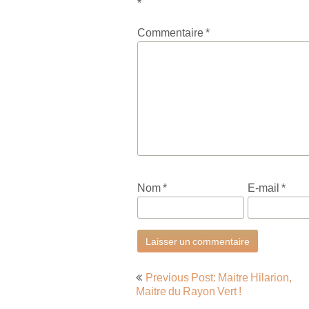
*
Commentaire
*
Nom
*
E-mail
*
Navigation
Previous Post: Maitre Hilarion,
de
Maitre du Rayon Vert !