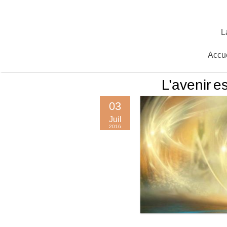
Skip
to
content
L
Accue
L’avenir e
03
Juil
2016