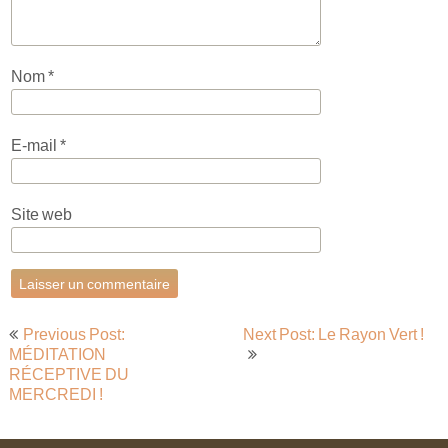
Nom
*
E-mail
*
Site web
Navigation
Previous Post:
Next Post: Le Rayon Vert !
de
MÉDITATION
RÉCEPTIVE DU
l’article
MERCREDI !