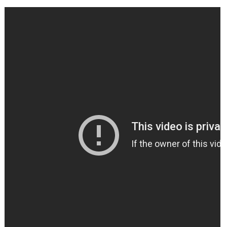
Maitre Hilarion, Maitre du Rayon Vert !
Archange Raphaël rayon émeraude !
Invocation à la flamme de guérison !